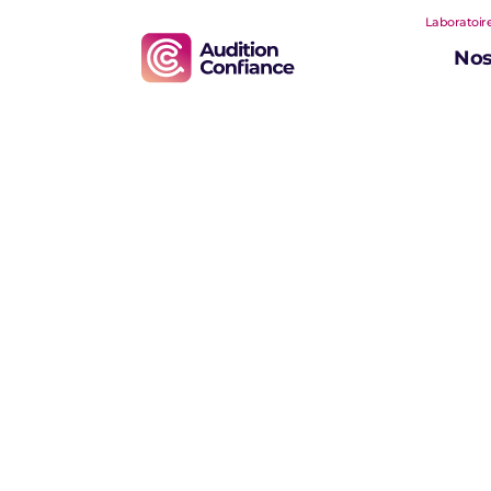
Laboratoire
Nos
Vous avez du m
entendre ? Aud
Confiance vou
accompagne
Audition Confianc