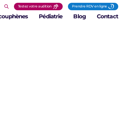
Testez votre audition
Prendre RDV en ligne
couphènes
Pédiatrie
Blog
Contact