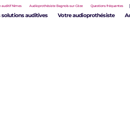
 auditif Nimes
Audioprothésiste Bagnols-sur-Cèze
Questions fréquentes
 solutions auditives
Votre audioprothésiste
A
al à
ition
s
e
est votre