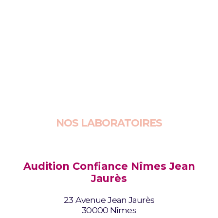
Pour retrouver une audition de qualité et
améliorer durablement votre vie :
prenez
rendez-vous dès maintenant
.
Audioprothésiste Nîmes les Carmes
/
Audioprothésiste Nîmes Jean Jaurès
/
Audioprothésiste Nîmes Ville Active
NOS LABORATOIRES
Audition Confiance Nîmes Jean
Jaurès
23 Avenue Jean Jaurès
30000 Nîmes