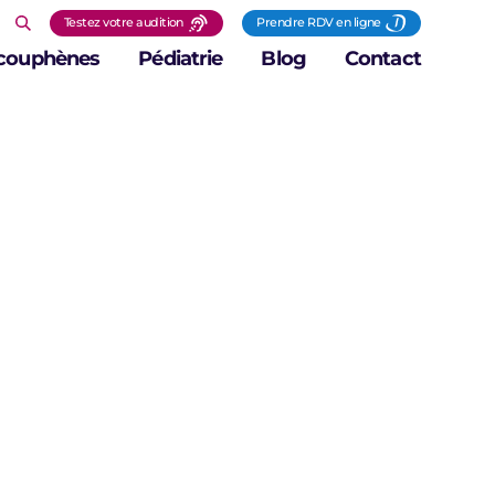
Testez votre audition
Prendre RDV en ligne
couphènes
Pédiatrie
Blog
Contact