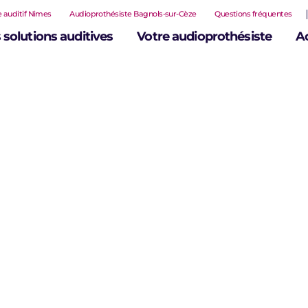
 auditif Nimes
Audioprothésiste Bagnols-sur-Cèze
Questions fréquentes
 solutions auditives
Votre audioprothésiste
A