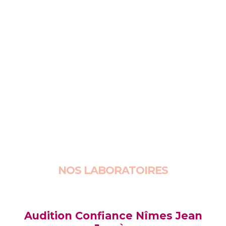
Chez Audition Confiance, nous proposons des
bouchons avec filtres acoustiques conçus
spécialement pour la musique : ils réduisent
le volume sonore tout en préservant la clarté
et la qualité des sons. Vous pouvez donc
profiter pleinement de vos concerts,
répétitions ou festivals sans risquer votre
audition.
Vous êtes intéressé ? Contactez-nous !
NOS LABORATOIRES
Audition Confiance Nîmes Jean